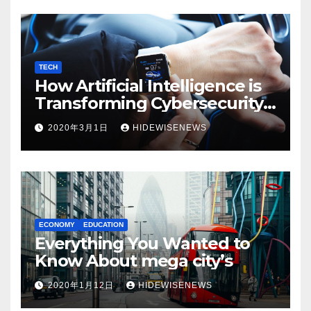
TECH
How Artificial Intelligence is
Transforming Cybersecurity
in 2025
2020年3月1日
HIDEWISENEWS
ECONOMY
EDUCATION
Everything You Wanted to
Know About mega city’s
2020年1月12日
HIDEWISENEWS