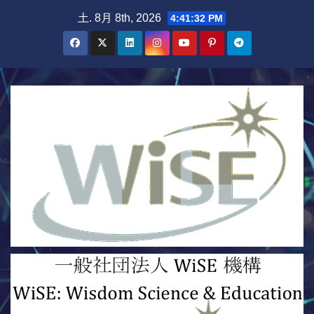
Skip
土. 8月 8th, 2026
4:41:33 PM
to
content