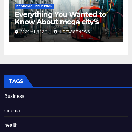
ECONOMY
EDUCATION
Everything You Wanted to
Know About mega city’s
2020年1月12日
HIDEWISENEWS
TAGS
Business
cinema
health