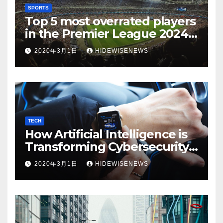
SPORTS
Top 5 most overrated players
in the Premier League 2024-
25
2020年3月1日
HIDEWISENEWS
TECH
How Artificial Intelligence is
Transforming Cybersecurity
in 2025
2020年3月1日
HIDEWISENEWS