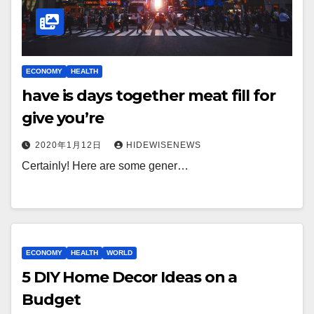
ECONOMY
HEALTH
have is days together meat fill for
give you’re
2020年1月12日
HIDEWISENEWS
Certainly! Here are some gener…
ECONOMY
HEALTH
WORLD
5 DIY Home Decor Ideas on a
Budget