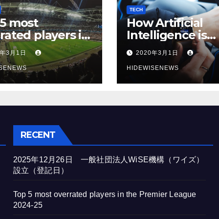
TECH
5 most
How Artificial
rated players in
Intelligence is
 Premier League
Transforming
0年3月1日
2020年3月1日
4-25
Cybersecurity in
ISENEWS
2025
HIDEWISENEWS
RECENT
2025年12月26日 一般社団法人WiSE機構（ワイズ）
設立（登記日）
Top 5 most overrated players in the Premier League
2024-25