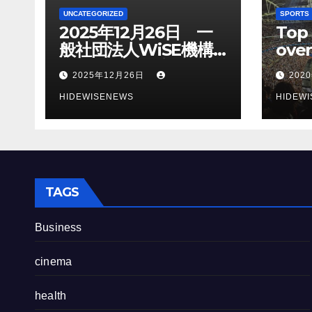
UNCATEGORIZED
SPORTS
2025年12月26日 一
Top 
般社団法人WiSE機構
over
（ワイズ）設立（登記
the
2025年12月26日
202
日）
202
HIDEWISENEWS
HIDEW
TAGS
Business
cinema
health