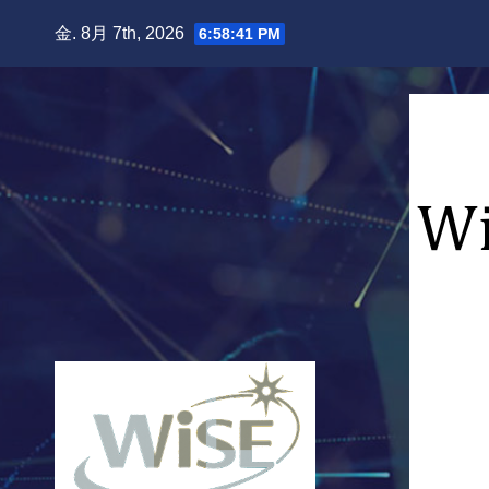
Skip
金. 8月 7th, 2026
6:58:42 PM
to
content