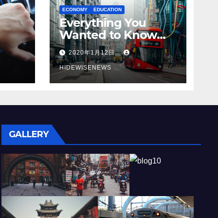
ECONOMY
EDUCATION
Everything You
Wanted to Know
About mega city’s
2020年1月12日
HIDEWISENEWS
GALLERY